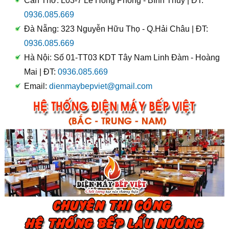
Cần Thơ: L03-7 Lê Hồng Phong - Bình Thủy | ĐT:
0936.085.669
Đà Nẵng: 323 Nguyễn Hữu Thọ - Q.Hải Châu | ĐT:
0936.085.669
Hà Nội: Số 01-TT03 KDT Tây Nam Linh Đàm - Hoàng
Mai | ĐT:
0936.085.669
Email:
dienmaybepviet@gmail.com