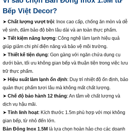
Vì sao chọn Bàn Đông Inox 1.5M từ
Bếp Việt Decor?
➤
Chất lượng vượt trội
: Inox cao cấp, chống ăn mòn và dễ
vệ sinh, đảm bảo độ bền lâu dài và an toàn thực phẩm.
➤
Tiết kiệm năng lượng
: Công nghệ làm lạnh hiệu quả
giúp giảm chi phí điện năng và bảo vệ môi trường.
➤
Thiết kế tiện dụng
: Gọn gàng với ngăn chứa dụng cụ
dưới bàn, tối ưu không gian bếp và thuận tiện trong việc lưu
trữ thực phẩm.
➤
Hiệu suất làm lạnh ổn định
: Duy trì nhiệt độ ổn định, bảo
quản thực phẩm tươi lâu mà không mất chất lượng.
➤
Chế độ bảo hành 12 tháng
: An tâm về chất lượng và
dịch vụ hậu mãi.
➤
Tính linh hoạt
: Kích thước 1.5m phù hợp với mọi không
gian bếp, từ nhỏ đến lớn.
Bàn Đông Inox 1.5M
là lựa chọn hoàn hảo cho các doanh