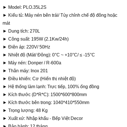
► Model: PLO.35L2S
► Kiểu tủ: Máy nén bên trái/ Tùy chỉnh chế độ đông hoặc
mát
► Dung tích: 270L
► Công suất: 195W (2.1Kw/24h)
► Điện áp: 220V/ 50Hz
► Nhiệt độ (Mát/ Đông): 0°C ~ +10°C/ ≤ -15°C
► Máy nén: Donper / R-600a
► Thân máy: Inox 201
► Điều khiển: Cơ (Hiển thị nhiệt độ)
► Hệ thống làm lạnh: Trực tiếp, 100% ống đồng
► Kích thước (D*R*C): 1500*600*800mm
► Kích thước bên trong: 1040*410*550mm
► Trọng lượng: 48 Kg
► Xuất xứ: Nhập khẩu - Bếp Việt Decor
► Bảo hành: 12 tháng