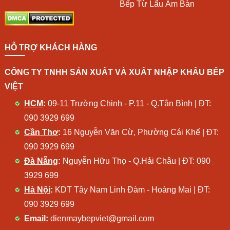
Bếp Từ Lẩu Âm Bàn
HỖ TRỢ KHÁCH HÀNG
CÔNG TY TNHH SẢN XUẤT VÀ XUẤT NHẬP KHẨU BẾP
VIỆT
HCM
:
09-11 Trường Chinh - P.11 - Q.Tân Bình | ĐT:
090 3929 699
Cần Thơ
:
16 Nguyễn Văn Cừ, Phường Cái Khế | ĐT:
090 3929 699
Đà Nẵng
:
Nguyễn Hữu Thọ - Q.Hải Châu | ĐT:
090
3929 699
Hà Nội
:
KDT Tây Nam Linh Đàm - Hoàng Mai | ĐT:
090 3929 699
Email:
dienmaybepviet@gmail.com