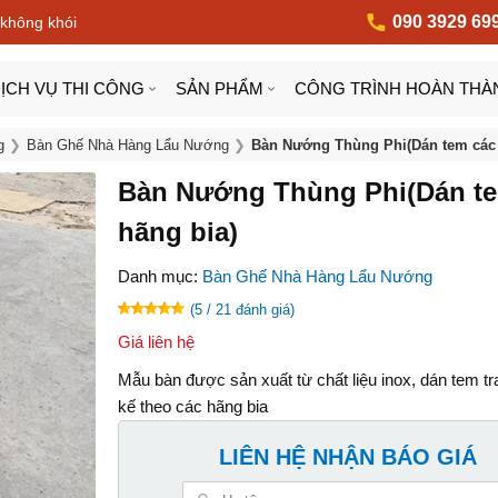
090 3929 69
 không khói
ỊCH VỤ THI CÔNG
SẢN PHẨM
CÔNG TRÌNH HOÀN THÀ
g
Bàn Ghế Nhà Hàng Lẩu Nướng
Bàn Nướng Thùng Phi(Dán tem các 
Bàn Nướng Thùng Phi(Dán te
hãng bia)
Danh mục:
Bàn Ghế Nhà Hàng Lẩu Nướng
(5 / 21 đánh giá)
Giá liên hệ
Mẫu bàn được sản xuất từ chất liệu inox, dán tem tran
kế theo các hãng bia
LIÊN HỆ NHẬN BÁO GIÁ