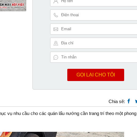
GỌI LẠI CHO TÔI
Chia sẽ:
ục vụ nhu cầu cho các quán lẩu nướng cần trang trí theo một phong