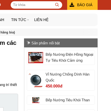
9
BÁO GIÁ
NH
TIN TỨC
LIÊN HỆ
hãng bia)
m các
Sản phẩm nổi bật
Bếp Nướng Điện Hồng Ngoại
Tự Tiêu Khói Cảm ứng
Vỉ Nướng Chống Dính Hàn
Quốc
g trí thiết
450.000đ
Bếp Nướng Tiêu Khói Than