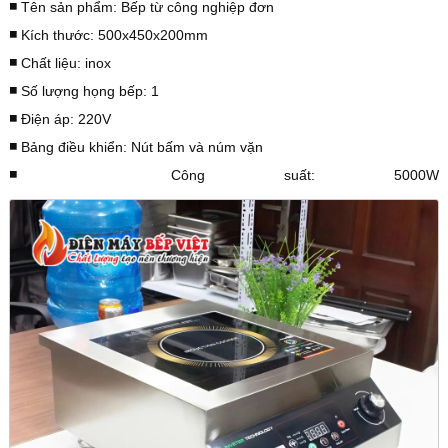
◾️
Tên sản phẩm: Bếp từ công nghiệp đơn
◾️
Kích thước: 500x450x200mm
◾️
Chất liệu: inox
◾️
Số lượng họng bếp: 1
◾️
Điện áp: 220V
◾️
Bảng điều khiển: Nút bấm và núm vặn
◾️
Công suất: 5000W