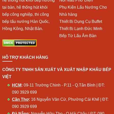
hệ thống hút khói bếp nướng
Nồi Nấu Phở Điện
tại bàn, hệ thống hút khói
Phụ Kiện Lẩu Nướng Cho
bếp công nghiệp, thi công
Nhà hàng
bếp lẩu nướng Hàn Quốc,
Thiết Bị Dụng Cụ Buffet
Hồng Kông, Nhật Bản.
Thiết Bị Lạnh Đức Minh
Bếp Từ Lẩu Âm Bàn
HỖ TRỢ KHÁCH HÀNG
CÔNG TY TNHH SẢN XUẤT VÀ XUẤT NHẬP KHẨU BẾP
VIỆT
HCM
:
09-11 Trường Chinh - P.11 - Q.Tân Bình | ĐT:
090 3929 699
Cần Thơ
:
16 Nguyễn Văn Cừ, Phường Cái Khế | ĐT:
090 3929 699
Đà Nẵng
:
Nguyễn Hữu Thọ - Q.Hải Châu | ĐT:
090