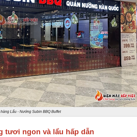
 hàng Lẩu - Nướng Subin BBQ Buffet
g tươi ngon và lẩu hấp dẫn