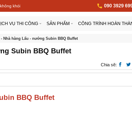
090 3929 69
 không khói
ỊCH VỤ THI CÔNG
SẢN PHẨM
CÔNG TRÌNH HOÀN THÀ
- Nhà hàng Lẩu - nướng Subin BBQ Buffet
ớng Subin BBQ Buffet
Chia sẽ:
Subin BBQ Buffet