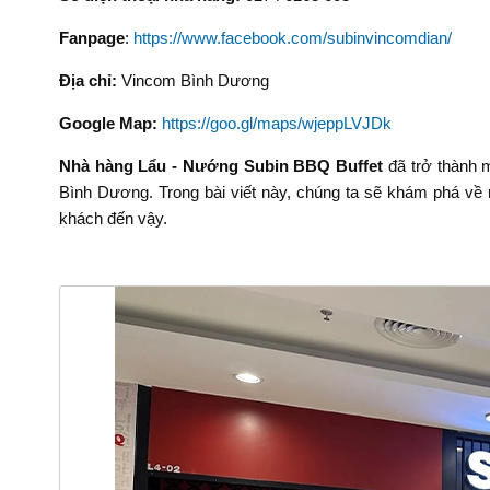
Fanpage
:
https://www.facebook.com/subinvincomdian/
Địa chỉ:
Vincom Bình Dương
Google Map:
https://goo.gl/maps/wjeppLVJDk
Nhà hàng Lẩu - Nướng Subin BBQ Buffet
đã trở thành m
Bình Dương. Trong bài viết này, chúng ta sẽ khám phá về n
khách đến vậy.