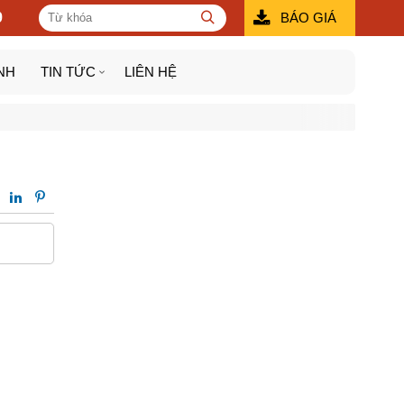
9
BÁO GIÁ
NH
TIN TỨC
LIÊN HỆ