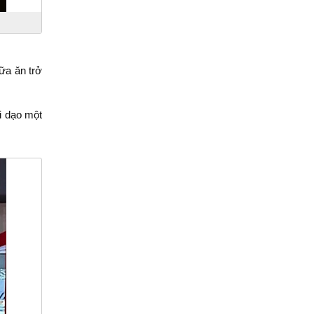
bữa ăn trở
i dạo một