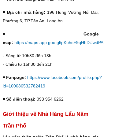
◾️
Địa chỉ nhà hàng:
196 Hùng Vương Nối Dài,
Phường 6, TP.Tân An, Long An
◾️
Google
map:
https://maps.app.goo.gl/pKuhsE9qHhDiJwdPA
- Sáng từ 10h30 đến 13h
- Chiều từ 15h30 đến 21h
◾️
Fanpage:
https://www.facebook.com/profile.php?
id=100086532782419
◾️
Số điện thoại:
093 954 6262
Giới thiệu về Nhà Hàng Lẩu Nấm
Trần Phố