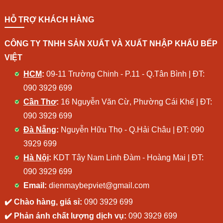
HỖ TRỢ KHÁCH HÀNG
CÔNG TY TNHH SẢN XUẤT VÀ XUẤT NHẬP KHẨU BẾP
VIỆT
HCM
:
09-11 Trường Chinh - P.11 - Q.Tân Bình | ĐT:
090 3929 699
Cần Thơ
:
16 Nguyễn Văn Cừ, Phường Cái Khế | ĐT:
090 3929 699
Đà Nẵng
:
Nguyễn Hữu Thọ - Q.Hải Châu | ĐT:
090
3929 699
Hà Nội
:
KDT Tây Nam Linh Đàm - Hoàng Mai | ĐT:
090 3929 699
Email:
dienmaybepviet@gmail.com
✔️ Chào hàng, giá sỉ:
090 3929 699
✔️ Phản ánh chất lượng dịch vụ:
090 3929 699