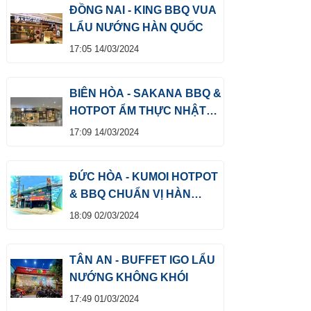
ĐỒNG NAI - KING BBQ VUA
LẨU NƯỚNG HÀN QUỐC
17:05 14/03/2024
BIÊN HÒA - SAKANA BBQ &
HOTPOT ẨM THỰC NHẬT
BẢN
17:09 14/03/2024
ĐỨC HÒA - KUMOI HOTPOT
& BBQ CHUẨN VỊ HÀN
QUỐC
18:09 02/03/2024
TÂN AN - BUFFET IGO LẨU
NƯỚNG KHÔNG KHÓI
17:49 01/03/2024