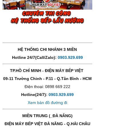
HỆ THỐNG CHI NHÁNH 3 MIỀN
Hotline 24/7(Call/Zalo):
0903.929.699
TP.HỒ CHÍ MINH - ĐIỆN MÁY BẾP VIỆT
09-11 Trường Chinh - P.11 - Q.Tân Bình - HCM
Điện thoại: 0898 669 222
Hotline(24/7):
0903.929.699
Xem bản đồ đường đi
MIỀN TRUNG (_ĐÀ NẴNG)
ĐIỆN MÁY BẾP VIỆT ĐÀ NĂNG - Q.HẢI CHÂU