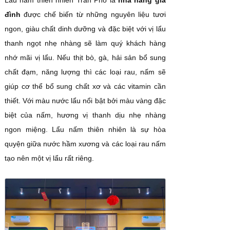
Lẩu nấm thiên nhiên Trần Phố là
nhà hàng gia
đình
được chế biến từ những nguyên liệu tươi
ngon, giàu chất dinh dưỡng và đặc biệt với vị lẩu
thanh ngọt nhẹ nhàng sẽ làm quý khách hàng
nhớ mãi vị lẩu. Nếu thịt bò, gà, hải sản bổ sung
chất đạm, năng lượng thì các loại rau, nấm sẽ
giúp cơ thể bổ sung chất xơ và các vitamin cần
thiết. Với màu nước lẩu nổi bật bởi màu vàng đặc
biệt của nấm, hương vị thanh dịu nhẹ nhàng
ngon miệng. Lẩu nấm thiên nhiên là sự hòa
quyện giữa nước hầm xương và các loại rau nấm
tạo nên một vị lẩu rất riêng.