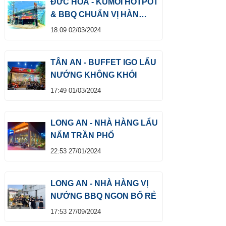
ĐỨC HÒA - KUMOI HOTPOT
& BBQ CHUẨN VỊ HÀN
QUỐC
18:09 02/03/2024
TÂN AN - BUFFET IGO LẨU
NƯỚNG KHÔNG KHÓI
17:49 01/03/2024
LONG AN - NHÀ HÀNG LẨU
NẤM TRẦN PHỐ
22:53 27/01/2024
LONG AN - NHÀ HÀNG VỊ
NƯỚNG BBQ NGON BỔ RẺ
17:53 27/09/2024