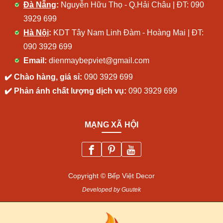
Đà Nẵng
:
Nguyễn Hữu Thọ - Q.Hải Châu | ĐT:
090
3929 699
Hà Nội
:
KDT Tây Nam Linh Đàm - Hoàng Mai | ĐT:
090 3929 699
Email:
dienmaybepviet@gmail.com
✔️ Chào hàng, giá sỉ:
090 3929 699
✔️ Phản ánh chất lượng dịch vụ:
090 3929 699
MẠNG XÃ HỘI
Copyright © Bếp Việt Decor
Developed by Guutek