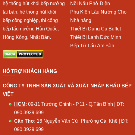
hệ thống hút khói bếp nướng
Nồi Nấu Phở Điện
tại bàn, hệ thống hút khói
Phụ Kiện Lẩu Nướng Cho
bếp công nghiệp, thi công
Nhà hàng
bếp lẩu nướng Hàn Quốc,
Thiết Bị Dụng Cụ Buffet
Hồng Kông, Nhật Bản.
Thiết Bị Lạnh Đức Minh
Bếp Từ Lẩu Âm Bàn
HỖ TRỢ KHÁCH HÀNG
CÔNG TY TNHH SẢN XUẤT VÀ XUẤT NHẬP KHẨU BẾP
VIỆT
HCM
:
09-11 Trường Chinh - P.11 - Q.Tân Bình | ĐT:
090 3929 699
Cần Thơ
:
16 Nguyễn Văn Cừ, Phường Cái Khế | ĐT:
090 3929 699