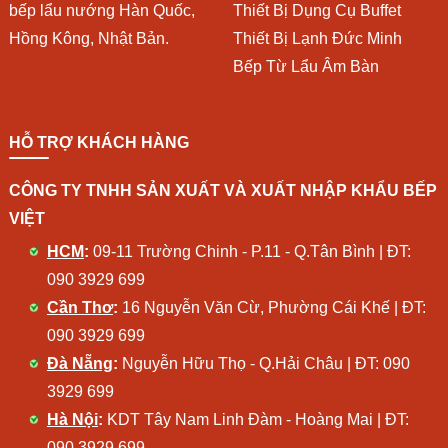
bếp lẩu nướng Hàn Quốc,
Thiết Bị Dụng Cụ Buffet
Hồng Kông, Nhật Bản.
Thiết Bị Lạnh Đức Minh
Bếp Từ Lẩu Âm Bàn
HỖ TRỢ KHÁCH HÀNG
CÔNG TY TNHH SẢN XUẤT VÀ XUẤT NHẬP KHẨU BẾP
VIỆT
HCM
:
09-11 Trường Chinh - P.11 - Q.Tân Bình | ĐT:
090 3929 699
Cần Thơ
:
16 Nguyễn Văn Cừ, Phường Cái Khế | ĐT:
090 3929 699
Đà Nẵng
:
Nguyễn Hữu Thọ - Q.Hải Châu | ĐT:
090
3929 699
Hà Nội
:
KDT Tây Nam Linh Đàm - Hoàng Mai | ĐT: