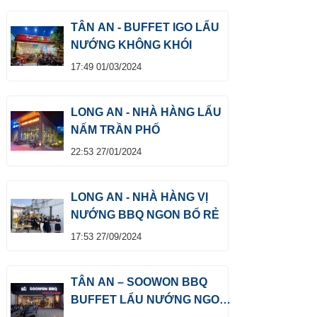
TÂN AN - BUFFET IGO LẨU
NƯỚNG KHÔNG KHÓI
17:49 01/03/2024
LONG AN - NHÀ HÀNG LẨU
NẤM TRẦN PHỐ
22:53 27/01/2024
LONG AN - NHÀ HÀNG VỊ
NƯỚNG BBQ NGON BỔ RẺ
17:53 27/09/2024
TÂN AN – SOOWON BBQ
BUFFET LẨU NƯỚNG NGON