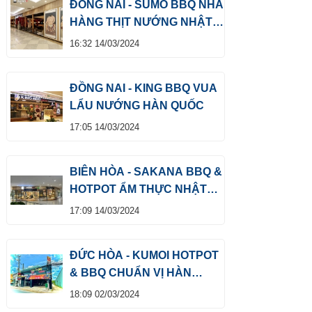
ĐỒNG NAI - SUMO BBQ NHÀ
HÀNG THỊT NƯỚNG NHẬT
BẢN
16:32 14/03/2024
ĐỒNG NAI - KING BBQ VUA
LẨU NƯỚNG HÀN QUỐC
17:05 14/03/2024
BIÊN HÒA - SAKANA BBQ &
HOTPOT ẨM THỰC NHẬT
BẢN
17:09 14/03/2024
ĐỨC HÒA - KUMOI HOTPOT
& BBQ CHUẨN VỊ HÀN
QUỐC
18:09 02/03/2024