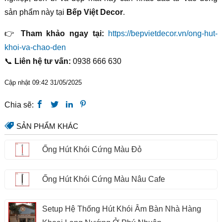
sản phẩm này tại
Bếp Việt Decor
.
👉
Tham khảo ngay tại:
https://bepvietdecor.vn/ong-hut-
khoi-va-chao-den
📞
Liên hệ tư vấn:
0938 666 630
Cập nhật 09:42 31/05/2025
Chia sẽ:
SẢN PHẨM KHÁC
Ống Hút Khói Cứng Màu Đỏ
Ống Hút Khói Cứng Màu Nâu Cafe
Setup Hệ Thống Hút Khói Âm Bàn Nhà Hàng