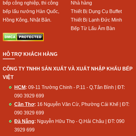
bếp công nghiệp, thi công
Nhà hàng
bếp lẩu nướng Hàn Quốc,
Thiết Bị Dụng Cụ Buffet
Hồng Kông, Nhật Bản.
Thiết Bị Lạnh Đức Minh
Bếp Từ Lẩu Âm Bàn
HỖ TRỢ KHÁCH HÀNG
CÔNG TY TNHH SẢN XUẤT VÀ XUẤT NHẬP KHẨU BẾP
VIỆT
HCM
:
09-11 Trường Chinh - P.11 - Q.Tân Bình | ĐT:
090 3929 699
Cần Thơ
:
16 Nguyễn Văn Cừ, Phường Cái Khế | ĐT:
090 3929 699
Đà Nẵng
:
Nguyễn Hữu Thọ - Q.Hải Châu | ĐT:
090
3929 699