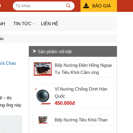
9
BÁO GIÁ
NH
TIN TỨC
LIÊN HỆ
ún
Sản phẩm nổi bật
 Và Chao
Bếp Nướng Điện Hồng Ngoại
Tự Tiêu Khói Cảm ứng
Vỉ Nướng Chống Dính Hàn
Quốc
 – thi
450.000đ
òng ống này
Bếp Nướng Tiêu Khói Than