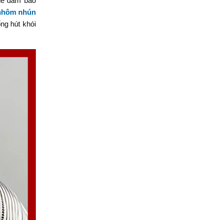
 để đảm bảo
nhôm nhún
ống hút khói