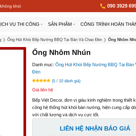
090 3929 69
 không khói
ỊCH VỤ THI CÔNG
SẢN PHẨM
CÔNG TRÌNH HOÀN THÀ
g
Ống Hút Khói Bếp Nướng BBQ Tại Bàn Và Chao Đèn
Ống Nhôm Nh
Ống Nhôm Nhún
Danh mục:
Ống Hút Khói Bếp Nướng BBQ Tại Bàn
Đèn
(5 / 10 đánh giá)
Giá liên hệ
Bếp Việt Decor, đơn vị giàu kinh nghiệm trong thiết kế
công hệ thống hút khói bàn nướng, hiện cung cấp d
với chất lượng và dịch vụ cực tốt.
LIÊN HỆ NHẬN BÁO GIÁ