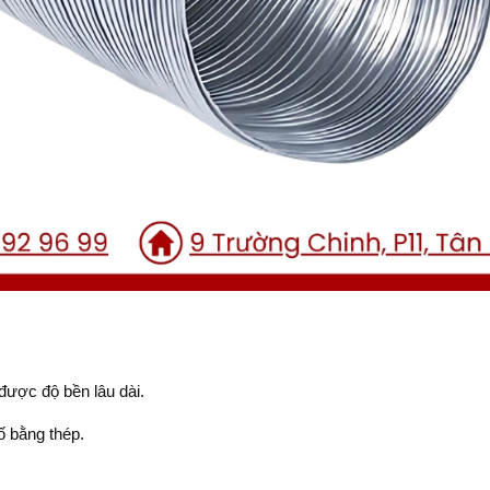
ược độ bền lâu dài.
ố bằng thép.