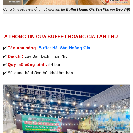
Cùng tìm hiểu hệ thống hút khói âm tại
Buffet Hoàng Gia Tân Phú
với
Bếp Việt
Decor
trong bài viết dưới đây nhé !
📍 THÔNG TIN CỦA BUFFET HOÀNG GIA TÂN PHÚ
✔️
Tên nhà hàng:
Buffet Hải Sản Hoàng Gia
✔️
Địa chỉ:
Lũy Bán Bích, Tân Phú
✔️
Quy mô công trình:
54 bàn
✔️ Sử dụng hệ thống hút khói âm bàn