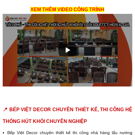
XEM THÊM VIDEO CÔNG TRÌNH
📍 BẾP VIỆT DECOR CHUYÊN THIẾT KẾ, THI CÔNG HỆ
THỐNG HÚT KHÓI CHUYÊN NGHIỆP
▪️ Bếp Việt Decor chuyên thiết kế thi công nhà hàng lẩu nướng