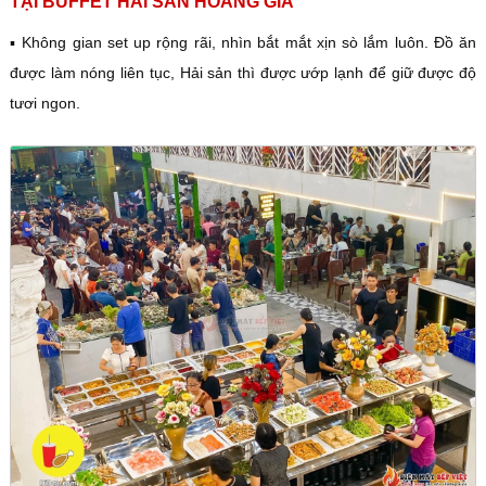
TẠI BUFFET HẢI SẢN HOÀNG GIA
▪️ Không gian set up rộng rãi, nhìn bắt mắt xịn sò lắm luôn. Đồ ăn
được làm nóng liên tục, Hải sản thì được ướp lạnh để giữ được độ
tươi ngon.