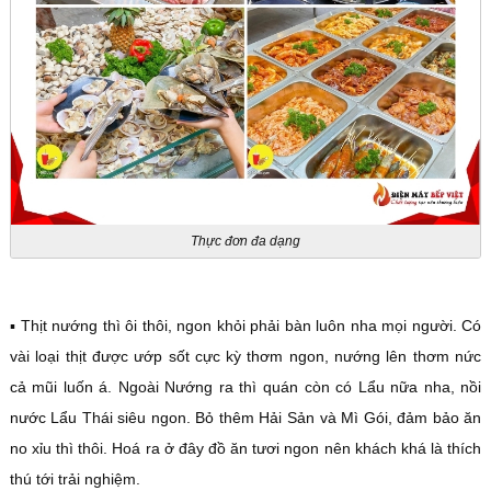
Thực đơn đa dạng
▪️ Thịt nướng thì ôi thôi, ngon khỏi phải bàn luôn nha mọi người. Có
vài loại thịt được ướp sốt cực kỳ thơm ngon, nướng lên thơm nức
cả mũi luốn á. Ngoài Nướng ra thì quán còn có Lẩu nữa nha, nồi
nước Lẩu Thái siêu ngon. Bỏ thêm Hải Sản và Mì Gói, đảm bảo ăn
no xỉu thì thôi. Hoá ra ở đây đồ ăn tươi ngon nên khách khá là thích
thú tới trải nghiệm.