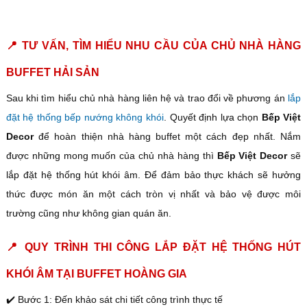
📍 TƯ VẤN, TÌM HIỂU NHU CẦU CỦA CHỦ NHÀ HÀNG
BUFFET HẢI SẢN
Sau khi tìm hiểu chủ nhà hàng liên hệ và trao đổi về phương án
lắp
đặt hệ thống bếp nướng không khói
. Quyết định lựa chọn
Bếp Việt
Decor
để hoàn thiện nhà hàng buffet một cách đẹp nhất. Nắm
được những mong muốn của chủ nhà hàng thì
Bếp Việt Decor
sẽ
lắp đặt hệ thống hút khói âm. Để đảm bảo thực khách sẽ hưởng
thức được món ăn một cách tròn vị nhất và bảo vệ được môi
trường cũng như không gian quán ăn.
📍 QUY TRÌNH THI CÔNG LẮP ĐẶT HỆ THỐNG HÚT
KHÓI ÂM TẠI BUFFET HOÀNG GIA
✔️ Bước 1: Đến khảo sát chi tiết công trình thực tế