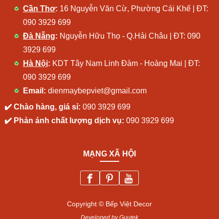
Cần Thơ
:
16 Nguyễn Văn Cừ, Phường Cái Khế | ĐT:
090 3929 699
Đà Nẵng
:
Nguyễn Hữu Thọ - Q.Hải Châu | ĐT:
090
3929 699
Hà Nội
:
KDT Tây Nam Linh Đàm - Hoàng Mai | ĐT:
090 3929 699
Email:
dienmaybepviet@gmail.com
✔️ Chào hàng, giá sỉ:
090 3929 699
✔️ Phản ánh chất lượng dịch vụ:
090 3929 699
MẠNG XÃ HỘI
Copyright © Bếp Việt Decor
Developed by Guutek