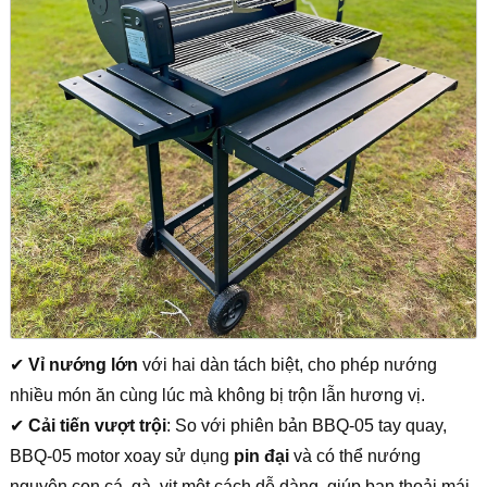
✔
Vỉ nướng lớn
với hai dàn tách biệt, cho phép nướng
nhiều món ăn cùng lúc mà không bị trộn lẫn hương vị.
✔
Cải tiến vượt trội
: So với phiên bản BBQ-05 tay quay,
BBQ-05 motor xoay sử dụng
pin đại
và có thể nướng
nguyên con cá, gà, vịt một cách dễ dàng, giúp bạn thoải mái