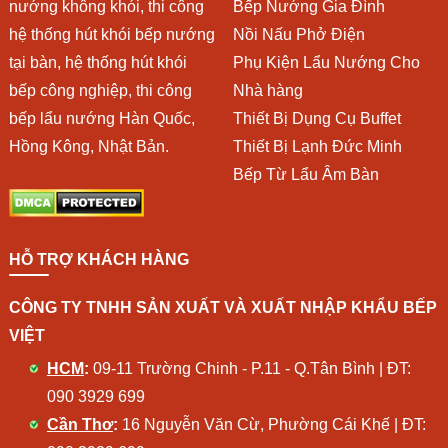
nướng không khói, thi công
Bếp Nướng Gia Đình
hệ thống hút khói bếp nướng
Nồi Nấu Phở Điện
tại bàn, hệ thống hút khói
Phụ Kiện Lẩu Nướng Cho
bếp công nghiệp, thi công
Nhà hàng
bếp lẩu nướng Hàn Quốc,
Thiết Bị Dụng Cụ Buffet
Hồng Kông, Nhật Bản.
Thiết Bị Lạnh Đức Minh
Bếp Từ Lẩu Âm Bàn
HỖ TRỢ KHÁCH HÀNG
CÔNG TY TNHH SẢN XUẤT VÀ XUẤT NHẬP KHẨU BẾP
VIỆT
HCM
:
09-11 Trường Chinh - P.11 - Q.Tân Bình | ĐT:
090 3929 699
Cần Thơ
:
16 Nguyễn Văn Cừ, Phường Cái Khế | ĐT: