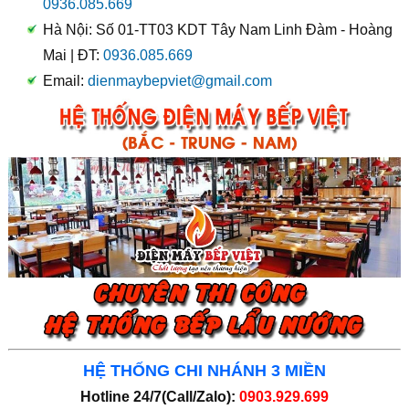
0936.085.669
Hà Nội: Số 01-TT03 KDT Tây Nam Linh Đàm - Hoàng
Mai | ĐT:
0936.085.669
Email:
dienmaybepviet@gmail.com
HỆ THỐNG CHI NHÁNH 3 MIỀN
Hotline 24/7(Call/Zalo):
0903.929.699