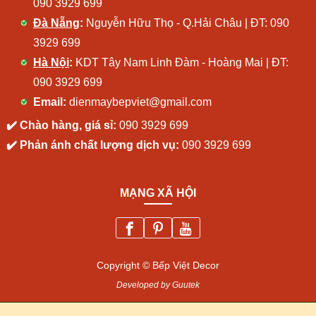
090 3929 699
Đà Nẵng
:
Nguyễn Hữu Thọ - Q.Hải Châu | ĐT:
090
3929 699
Hà Nội
:
KDT Tây Nam Linh Đàm - Hoàng Mai | ĐT:
090 3929 699
Email:
dienmaybepviet@gmail.com
✔️ Chào hàng, giá sỉ:
090 3929 699
✔️ Phản ánh chất lượng dịch vụ:
090 3929 699
MẠNG XÃ HỘI
Copyright © Bếp Việt Decor
Developed by Guutek