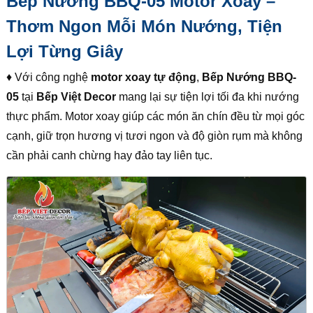
Bếp Nướng BBQ-05 Motor Xoay –
Thơm Ngon Mỗi Món Nướng, Tiện
Lợi Từng Giây
♦ Với công nghệ
motor xoay tự động
,
Bếp Nướng BBQ-
05
tại
Bếp Việt Decor
mang lại sự tiện lợi tối đa khi nướng
thực phẩm. Motor xoay giúp các món ăn chín đều từ mọi góc
cạnh, giữ trọn hương vị tươi ngon và độ giòn rụm mà không
cần phải canh chừng hay đảo tay liên tục.