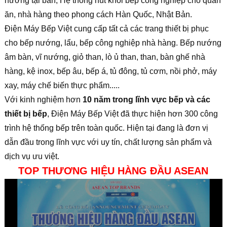
nướng tại bàn, Hệ thống hút khói bếp công nghiệp cho quán
ăn, nhà hàng theo phong cách Hàn Quốc, Nhật Bản.
Điện Máy Bếp Việt cung cấp tất cả các trang thiết bị phục
cho bếp nướng, lẩu, bếp công nghiệp nhà hàng. Bếp nướng
âm bàn, vĩ nướng, giỏ than, lò ủ than, than, bàn ghế nhà
hàng, kệ inox, bếp âu, bếp á, tủ đông, tủ cơm, nồi phở, máy
xay, máy chế biến thực phẩm.....
Với kinh nghiệm hơn
10 năm trong lĩnh vực bếp và các
thiết bị bếp
, Điện Máy Bếp Việt đã thực hiện hơn 300 công
trình hệ thống bếp trên toàn quốc. Hiện tại đang là đơn vị
dẫn đầu trong lĩnh vực với uy tín, chất lượng sản phẩm và
dịch vụ ưu việt.
TOP THƯƠNG HIỆU HÀNG ĐẦU ASEAN