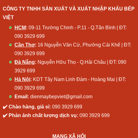
CÔNG TY TNHH SẢN XUẤT VÀ XUẤT NHẬP KHẨU BẾP
VIỆT
HCM
:
09-11 Trường Chinh - P.11 - Q.Tân Bình | ĐT:
090 3929 699
Cần Thơ
:
16 Nguyễn Văn Cừ, Phường Cái Khế | ĐT:
090 3929 699
Đà Nẵng
:
Nguyễn Hữu Thọ - Q.Hải Châu | ĐT:
090
3929 699
Hà Nội
:
KDT Tây Nam Linh Đàm - Hoàng Mai | ĐT:
090 3929 699
Email:
dienmaybepviet@gmail.com
✔️ Chào hàng, giá sỉ:
090 3929 699
✔️ Phản ánh chất lượng dịch vụ:
090 3929 699
MẠNG XÃ HỘI