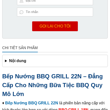
GỌI LẠI CHO TÔI
CHI TIẾT SẢN PHẨM
Nội dung
Bếp Nướng BBQ GRILL 22N – Đẳng
Cấp Cho Những Bữa Tiệc BBQ Quy
Mô Lớn
♦
Bếp Nướng BBQ GRILL 22N
là phiên bản nâng cấp với
kích thước lớn hơn so với dòng
BBQ GRILL 18N
, mang đến