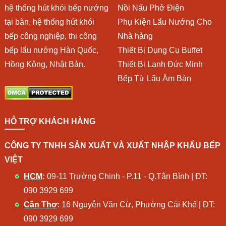
hệ thống hút khói bếp nướng
Nồi Nấu Phở Điện
tại bàn, hệ thống hút khói
Phụ Kiện Lẩu Nướng Cho
bếp công nghiệp, thi công
Nhà hàng
bếp lẩu nướng Hàn Quốc,
Thiết Bị Dụng Cụ Buffet
Hồng Kông, Nhật Bản.
Thiết Bị Lạnh Đức Minh
Bếp Từ Lẩu Âm Bàn
HỖ TRỢ KHÁCH HÀNG
CÔNG TY TNHH SẢN XUẤT VÀ XUẤT NHẬP KHẨU BẾP
VIỆT
HCM
:
09-11 Trường Chinh - P.11 - Q.Tân Bình | ĐT:
090 3929 699
Cần Thơ
:
16 Nguyễn Văn Cừ, Phường Cái Khế | ĐT:
090 3929 699