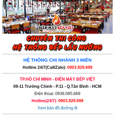
HỆ THỐNG CHI NHÁNH 3 MIỀN
Hotline 24/7(Call/Zalo):
0903.929.699
TP.HỒ CHÍ MINH - ĐIỆN MÁY BẾP VIỆT
09-11 Trường Chinh - P.11 - Q.Tân Bình - HCM
Điện thoại: 0936.085.669
Hotline(24/7):
0903.929.699
Xem bản đồ đường đi