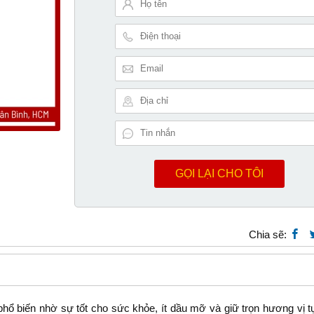
GỌI LẠI CHO TÔI
Chia sẽ:
hổ biến nhờ sự tốt cho sức khỏe, ít dầu mỡ và giữ trọn hương vị t