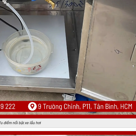
u điểm nổi bật xe lẩu hơi