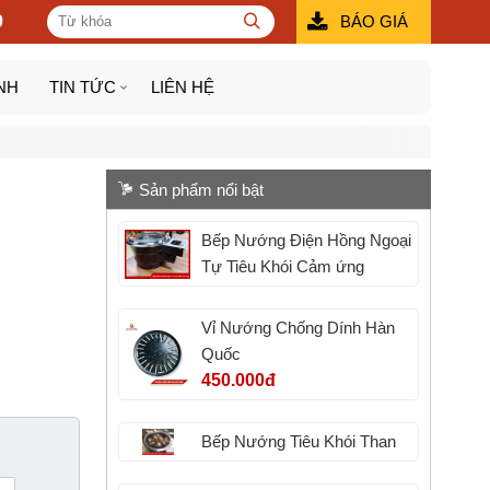
9
BÁO GIÁ
NH
TIN TỨC
LIÊN HỆ
Sản phẩm nổi bật
Bếp Nướng Điện Hồng Ngoại
Tự Tiêu Khói Cảm ứng
Vỉ Nướng Chống Dính Hàn
Quốc
450.000đ
Bếp Nướng Tiêu Khói Than