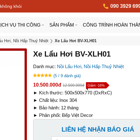
090 3929 69
 không khói
ỊCH VỤ THI CÔNG
SẢN PHẨM
CÔNG TRÌNH HOÀN THÀ
ẩu Hơi, Nồi Hấp Thuỷ Nhiệt
Xe Lẩu Hơi BV-XLH01
Xe Lẩu Hơi BV-XLH01
Danh mục:
Nồi Lẩu Hơi, Nồi Hấp Thuỷ Nhiệt
(5 / 9 đánh giá)
10.500.000đ
12.500.000đ
Giảm -16%
► Kích thước: 500x500x770 (DxRxC)
► Chất liệu: Inox 304
► Bảo hành: 12 tháng
► Phân phối: Bếp Việt Decor
LIÊN HỆ NHẬN BÁO GIÁ