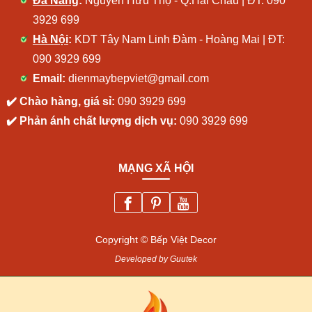
Đà Nẵng
:
Nguyễn Hữu Thọ - Q.Hải Châu | ĐT:
090
3929 699
Hà Nội
:
KDT Tây Nam Linh Đàm - Hoàng Mai | ĐT:
090 3929 699
Email:
dienmaybepviet@gmail.com
✔️ Chào hàng, giá sỉ:
090 3929 699
✔️ Phản ánh chất lượng dịch vụ:
090 3929 699
MẠNG XÃ HỘI
Copyright © Bếp Việt Decor
Developed by Guutek