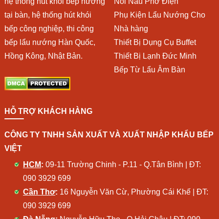
hệ thống hút khói bếp nướng
Nồi Nấu Phở Điện
tại bàn, hệ thống hút khói
Phụ Kiện Lẩu Nướng Cho
bếp công nghiệp, thi công
Nhà hàng
bếp lẩu nướng Hàn Quốc,
Thiết Bị Dụng Cụ Buffet
Hồng Kông, Nhật Bản.
Thiết Bị Lạnh Đức Minh
Bếp Từ Lẩu Âm Bàn
HỖ TRỢ KHÁCH HÀNG
CÔNG TY TNHH SẢN XUẤT VÀ XUẤT NHẬP KHẨU BẾP
VIỆT
HCM
:
09-11 Trường Chinh - P.11 - Q.Tân Bình | ĐT:
090 3929 699
Cần Thơ
:
16 Nguyễn Văn Cừ, Phường Cái Khế | ĐT:
090 3929 699