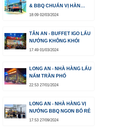
& BBQ CHUẨN VỊ HÀN
QUỐC
18:09 02/03/2024
TÂN AN - BUFFET IGO LẨU
NƯỚNG KHÔNG KHÓI
17:49 01/03/2024
LONG AN - NHÀ HÀNG LẨU
NẤM TRẦN PHỐ
22:53 27/01/2024
LONG AN - NHÀ HÀNG VỊ
NƯỚNG BBQ NGON BỔ RẺ
17:53 27/09/2024