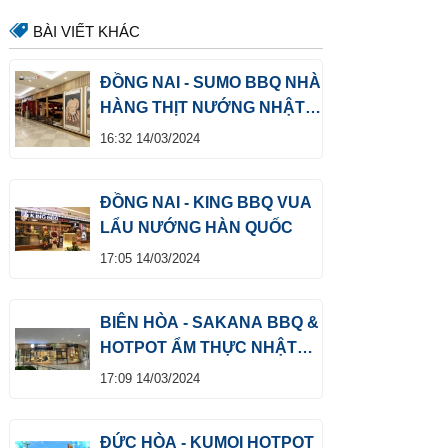
BÀI VIẾT KHÁC
ĐỒNG NAI - SUMO BBQ NHÀ
HÀNG THỊT NƯỚNG NHẬT
BẢN
16:32 14/03/2024
ĐỒNG NAI - KING BBQ VUA
LẨU NƯỚNG HÀN QUỐC
17:05 14/03/2024
BIÊN HÒA - SAKANA BBQ &
HOTPOT ẨM THỰC NHẬT
BẢN
17:09 14/03/2024
ĐỨC HÒA - KUMOI HOTPOT