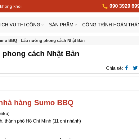
090 3929 69
 không khói
ỊCH VỤ THI CÔNG
SẢN PHẨM
CÔNG TRÌNH HOÀN THÀ
umo BBQ - Lẩu nướng phong cách Nhật Bản
 phong cách Nhật Bản
Chia sẽ:
- nhà hàng Sumo BBQ
niku)
h, thành phố Hồ Chí Minh
(11 chi nhánh)