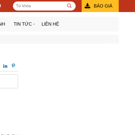
9
BÁO GIÁ
NH
TIN TỨC
LIÊN HỆ