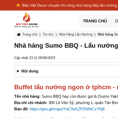
Bếp Việt Decor chuyên thi công nhà hàng bếp lẩu nướng
TRANG CHỦ
D
Trang chủ
Tin tức
Nhà Hàng Lẩu Nướng
Nhà hàng S
Nhà hàng Sumo BBQ - Lẩu nướng
Cập nhật 23:11 05/06/2023
Nội dung
Buffet lẩu nướng ngon ở tphcm 
Tên nhà hàng:
Sumo BBQ hay còn được gọi là (Sumo Yaki
Địa chỉ chi nhánh:
300 Lê Văn Sỹ, phường 1, quận Tân Bìn
Bản đồ:
https://goo.gl/maps/YaC9xKZFDNMCv7Hj8