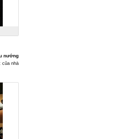
ẩu nướng
t của nhà