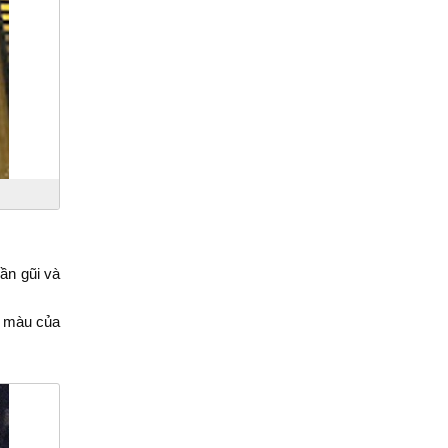
ần gũi và
g màu của