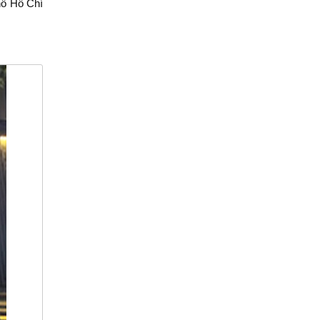
hố Hồ Chí