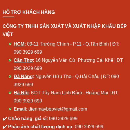
HỖ TRỢ KHÁCH HÀNG
CÔNG TY TNHH SẢN XUẤT VÀ XUẤT NHẬP KHẨU BẾP
VIỆT
HCM
:
09-11 Trường Chinh - P.11 - Q.Tân Bình | ĐT:
090 3929 699
Cần Thơ
:
16 Nguyễn Văn Cừ, Phường Cái Khế | ĐT:
090 3929 699
Đà Nẵng
:
Nguyễn Hữu Thọ - Q.Hải Châu | ĐT:
090
3929 699
Hà Nội
:
KDT Tây Nam Linh Đàm - Hoàng Mai | ĐT:
090 3929 699
Email:
dienmaybepviet@gmail.com
✔️ Chào hàng, giá sỉ:
090 3929 699
✔️ Phản ánh chất lượng dịch vụ:
090 3929 699