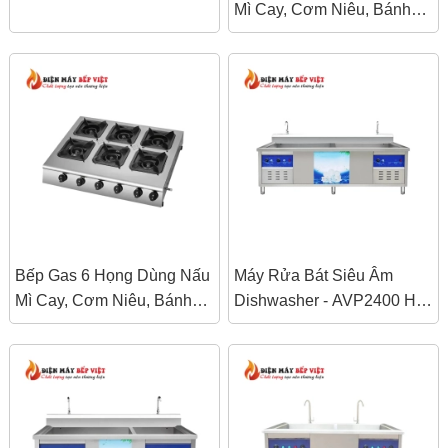
Mì Cay, Cơm Niêu, Bánh
Xèo
Bếp Gas 6 Họng Dùng Nấu
Máy Rửa Bát Siêu Âm
Mì Cay, Cơm Niêu, Bánh
Dishwasher - AVP2400 HAI
Xèo
BỒN (RỬA và TRÁNG)