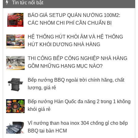
Tin tức nổi bật
BÁO GIÁ SETUP QUÁN NƯỚNG 100M2:
CÁC NHÓM CHI PHÍ CẦN CHUẨN BỊ
HỆ THỐNG HÚT KHÓI ÂM VÀ HỆ THỐNG
HÚT KHÓI DƯƠNG NHÀ HÀNG
THI CÔNG BẾP CÔNG NGHIỆP NHÀ HÀNG
GỒM NHỮNG HẠNG MỤC NÀO?
Bếp nướng BBQ ngoài trời chính hãng, chất
lượng, giá rẻ
Bếp nướng Hàn Quốc đa năng 2 trong 1 không
khói giá rẻ
Vỉ nướng than hoa inox 304 chống gỉ cho bếp
BBQ tại bàn HCM