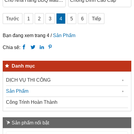
Cho Nhà Hàng BBQ Màu
Chống Dính Cao Cấp
Đỏ
Trước
1
2
3
4
5
6
Tiếp
Bạn đang xem trang 4 /
Sản Phẩm
Chia sẽ:
Danh mục
DỊCH VỤ THI CÔNG
Sản Phẩm
Công Trình Hoàn Thành
Sản phẩm nổi bật