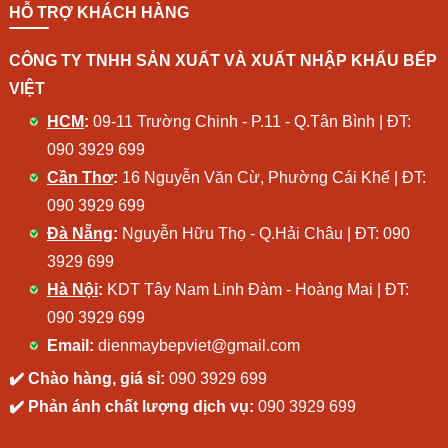
HỖ TRỢ KHÁCH HÀNG
CÔNG TY TNHH SẢN XUẤT VÀ XUẤT NHẬP KHẨU BẾP
VIỆT
HCM
:
09-11 Trường Chinh - P.11 - Q.Tân Bình | ĐT:
090 3929 699
Cần Thơ
:
16 Nguyễn Văn Cừ, Phường Cái Khế | ĐT:
090 3929 699
Đà Nẵng
:
Nguyễn Hữu Thọ - Q.Hải Châu | ĐT:
090
3929 699
Hà Nội
:
KDT Tây Nam Linh Đàm - Hoàng Mai | ĐT:
090 3929 699
Email:
dienmaybepviet@gmail.com
✔️ Chào hàng, giá sỉ:
090 3929 699
✔️ Phản ánh chất lượng dịch vụ:
090 3929 699