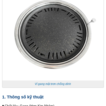
Vỉ gang mặt trơn chống dính
1. Thông số kỹ thuật
◾️ Chất liệu: Gang (Hợp Kim Nhôm)