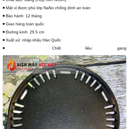
◾️ Mặt vỉ được phủ lớp NaNo chống dính an toàn
◾️ Bảo hành: 12 tháng
◾️ Giao hàng toàn quốc
◾️ Đường kính: 29.5 cm
◾️ Xuất xứ: nhập khẩu Hàn Quốc
◾️ Chất liệu: gang