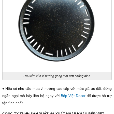
Ưu điểm của vỉ nướng gang mặt trơn chống dính
♦ Nếu có nhu cầu mua vỉ nướng cao cấp với mức giá ưu đãi, đừng
ngần ngại mà hãy liên hệ ngay với
Bếp Việt Decor
để được hỗ trợ
tận tình nhất.
CÔ
NG TY TNHH SẢN XUẤT VÀ XUẤT NHẬP KHẨU BẾP VIỆT