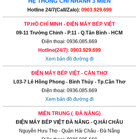
HỆ THỐNG CHI NHÁNH 3 MIỀN
Hotline 24/7(Call/Zalo):
0903.929.699
TP.HỒ CHÍ MINH - ĐIỆN MÁY BẾP VIỆT
09-11 Trường Chinh - P.11 - Q.Tân Bình - HCM
Điện thoại: 0936.085.669
Hotline(24/7):
0903.929.699
Xem bản đồ đường đi
ĐIỆN MÁY BẾP VIỆT - CẦN THƠ
L03-7 Lê Hồng Phong - Bình Thủy - Tp.Cần Thơ
Điện thoại: 0936.085.669
Xem bản đồ đường đi
MIỀN TRUNG (_ĐÀ NẴNG)
ĐIỆN MÁY BẾP VIỆT ĐÀ NĂNG - Q.HẢI CHÂU
Nguyễn Hưu Thọ - Quận Hải Châu - Đà Nẵng