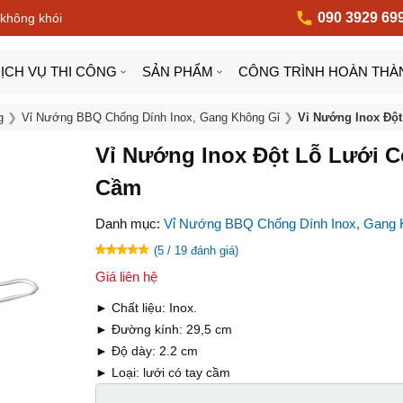
090 3929 69
 không khói
ỊCH VỤ THI CÔNG
SẢN PHẨM
CÔNG TRÌNH HOÀN THÀ
g
Vỉ Nướng BBQ Chống Dính Inox, Gang Không Gỉ
Vỉ Nướng Inox Đột
Vỉ Nướng Inox Đột Lỗ Lưới C
Cầm
Danh mục:
Vỉ Nướng BBQ Chống Dính Inox, Gang 
(5 / 19 đánh giá)
Giá liên hệ
► Chất liệu: Inox.
► Đường kính: 29,5 cm
► Độ dày: 2.2 cm
► Loại: lưới có tay cầm