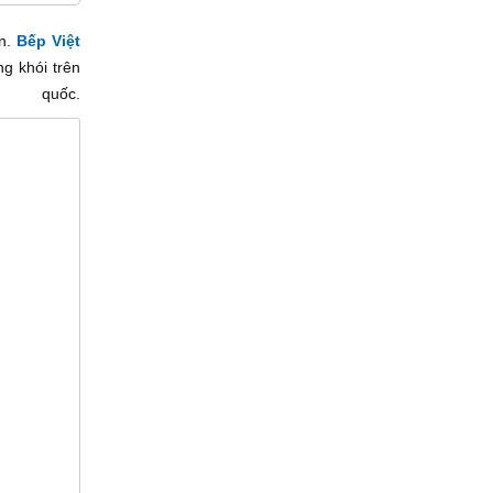
ản.
Bếp Việt
g khói trên
.