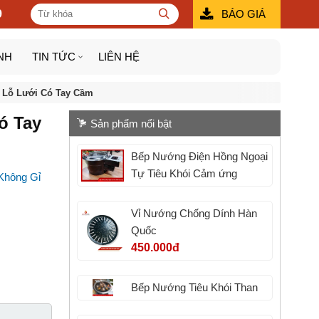
9
BÁO GIÁ
NH
TIN TỨC
LIÊN HỆ
 Lỗ Lưới Có Tay Cầm
ó Tay
Sản phẩm nổi bật
Bếp Nướng Điện Hồng Ngoại
Tự Tiêu Khói Cảm ứng
Không Gỉ
Vỉ Nướng Chống Dính Hàn
Quốc
450.000đ
Bếp Nướng Tiêu Khói Than