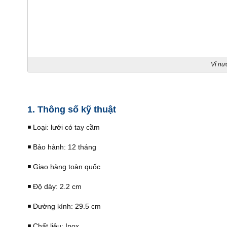
Vỉ nướ
1. Thông số kỹ thuật
◾️ Loại: lưới có tay cầm
◾️ Bảo hành: 12 tháng
◾️ Giao hàng toàn quốc
◾️ Độ dày: 2.2 cm
◾️ Đường kính: 29.5 cm
◾️ Chất liệu: Inox.