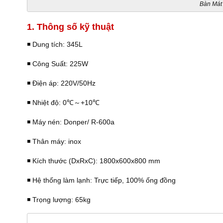
Bàn Mát
1. Thông số kỹ thuật
◾️ Dung tích: 345L
◾️ Công Suất: 225W
◾️ Điện áp: 220V/50Hz
◾️ Nhiệt độ: 0℃～+10℃
◾️ Máy nén: Donper/ R-600a
◾️ Thân máy: inox
◾️ Kích thước (DxRxC): 1800x600x800 mm
◾️ Hệ thống làm lạnh: Trực tiếp, 100% ống đồng
◾️ Trọng lượng: 65kg