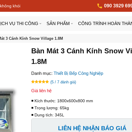
090 3929 69
 không khói
ỊCH VỤ THI CÔNG
SẢN PHẨM
CÔNG TRÌNH HOÀN THÀ
át 3 Cánh Kính Snow Village 1.8M
Bàn Mát 3 Cánh Kính Snow Vi
1.8M
Danh mục:
Thiết Bị Bếp Công Nghiệp
(5 / 7 đánh giá)
Giá liên hệ
◾️ Kích thước: 1800x600x800 mm
◾️ Trọng lượng: 65kg
◾️ Dung tích: 345L
LIÊN HỆ NHẬN BÁO GIÁ