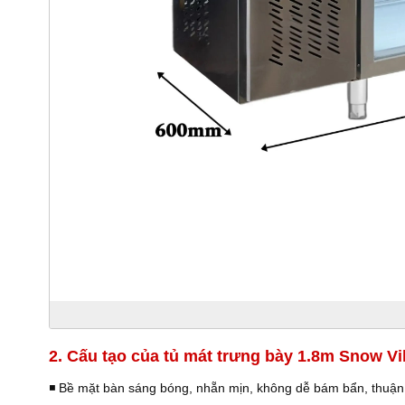
2. Cấu tạo của tủ mát trưng bày 1.8m Snow Vi
◾️ Bề mặt bàn sáng bóng, nhẵn mịn, không dễ bám bẩn, thuận 