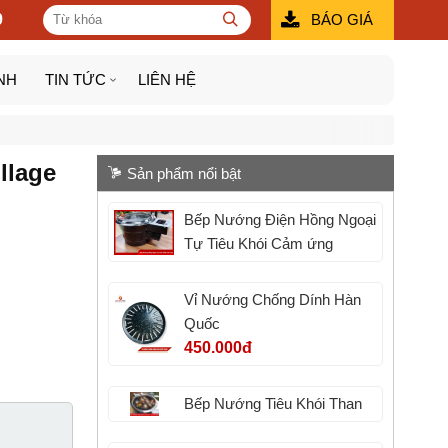
9
BÁO GIÁ
NH
TIN TỨC
LIÊN HỆ
llage
Sản phẩm nổi bật
Bếp Nướng Điện Hồng Ngoại
Tự Tiêu Khói Cảm ứng
Vỉ Nướng Chống Dính Hàn
Quốc
450.000đ
Bếp Nướng Tiêu Khói Than