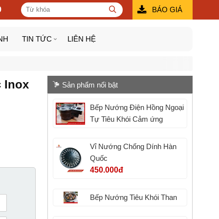
9
BÁO GIÁ
NH
TIN TỨC
LIÊN HỆ
 Inox
Sản phẩm nổi bật
Bếp Nướng Điện Hồng Ngoại
Tự Tiêu Khói Cảm ứng
Vỉ Nướng Chống Dính Hàn
Quốc
450.000đ
Bếp Nướng Tiêu Khói Than