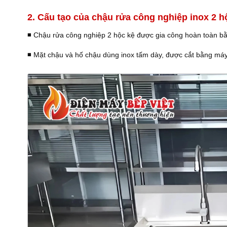
2. Cấu tạo của chậu rửa công nghiệp inox 2 h
◾️
Chậu rửa công nghiệp 2 hộc kệ được gia công hoàn toàn bằn
◾️
Mặt chậu và hố chậu dùng inox tấm dày, được cắt bằng máy