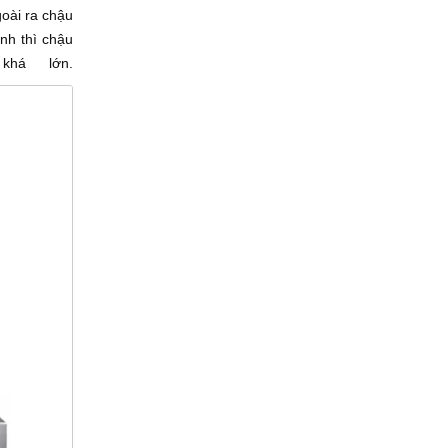
oài ra chậu
nh thì chậu
há lớn.