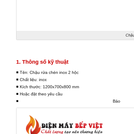
Chậu
1. Thông số kỹ thuật
◾️
Tên: Chậu rửa chén inox 2 hộc
◾️
Chất liệu: inox
◾️
Kích thước: 1200x700x800 mm
◾️
Hoặc đặt theo yêu cầu
◾️
Bả