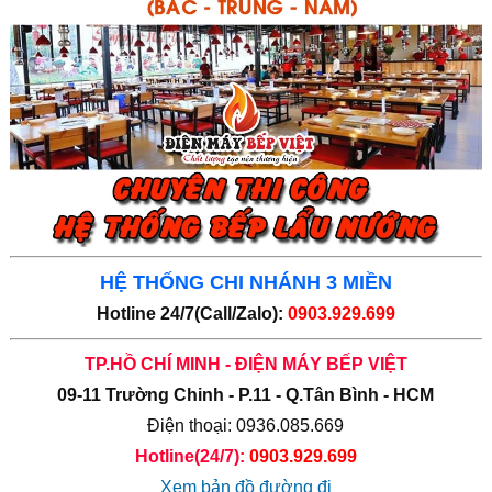
HỆ THỐNG CHI NHÁNH 3 MIỀN
Hotline 24/7(Call/Zalo):
0903.929.699
TP.HỒ CHÍ MINH - ĐIỆN MÁY BẾP VIỆT
09-11 Trường Chinh - P.11 - Q.Tân Bình - HCM
Điện thoại: 0936.085.669
Hotline(24/7):
0903.929.699
Xem bản đồ đường đi