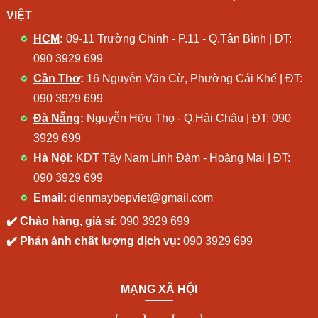
VIỆT
HCM
:
09-11 Trường Chinh - P.11 - Q.Tân Bình | ĐT:
090 3929 699
Cần Thơ
:
16 Nguyễn Văn Cừ, Phường Cái Khế | ĐT:
090 3929 699
Đà Nẵng
:
Nguyễn Hữu Thọ - Q.Hải Châu | ĐT:
090
3929 699
Hà Nội
:
KDT Tây Nam Linh Đàm - Hoàng Mai | ĐT:
090 3929 699
Email:
dienmaybepviet@gmail.com
✔️ Chào hàng, giá sỉ:
090 3929 699
✔️ Phản ánh chất lượng dịch vụ:
090 3929 699
MẠNG XÃ HỘI