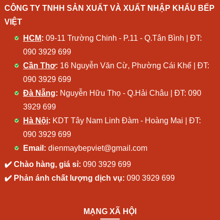
CÔNG TY TNHH SẢN XUẤT VÀ XUẤT NHẬP KHẨU BẾP
VIỆT
HCM
:
09-11 Trường Chinh - P.11 - Q.Tân Bình | ĐT:
090 3929 699
Cần Thơ
:
16 Nguyễn Văn Cừ, Phường Cái Khế | ĐT:
090 3929 699
Đà Nẵng
:
Nguyễn Hữu Thọ - Q.Hải Châu | ĐT:
090
3929 699
Hà Nội
:
KDT Tây Nam Linh Đàm - Hoàng Mai | ĐT:
090 3929 699
Email:
dienmaybepviet@gmail.com
✔️ Chào hàng, giá sỉ:
090 3929 699
✔️ Phản ánh chất lượng dịch vụ:
090 3929 699
MẠNG XÃ HỘI