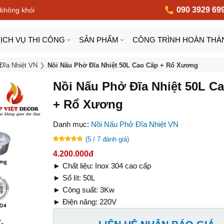
090 3929 69
 không khói
ỊCH VỤ THI CÔNG
SẢN PHẨM
CÔNG TRÌNH HOÀN THÀ
Đĩa Nhiệt VN
Nồi Nấu Phở Đĩa Nhiệt 50L Cao Cấp + Rổ Xương
Nồi Nấu Phở Đĩa Nhiệt 50L C
+ Rổ Xương
Danh mục:
Nồi Nấu Phở Đĩa Nhiệt VN
(5 / 7 đánh giá)
4.200.000đ
► Chất liệu: Inox 304 cao cấp
► Số lít: 50L
► Công suất: 3Kw
► Điện năng: 220V