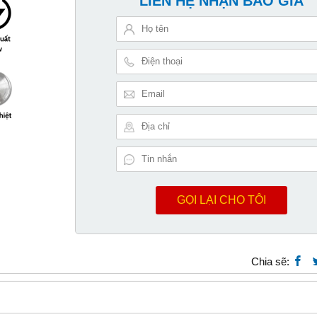
LIÊN HỆ NHẬN BÁO GIÁ
GỌI LẠI CHO TÔI
Chia sẽ: