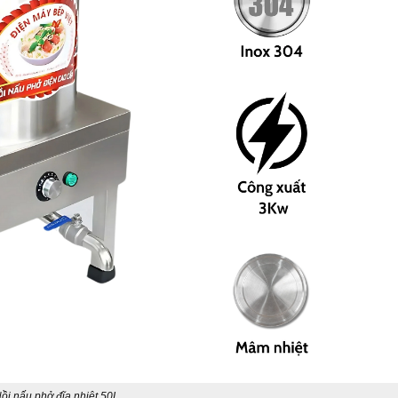
ồi nấu phở đĩa nhiệt 50L