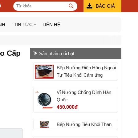
9
BÁO GIÁ
NH
TIN TỨC
LIÊN HỆ
ao Cấp
Sản phẩm nổi bật
Bếp Nướng Điện Hồng Ngoại
Tự Tiêu Khói Cảm ứng
Vỉ Nướng Chống Dính Hàn
Quốc
450.000đ
Bếp Nướng Tiêu Khói Than