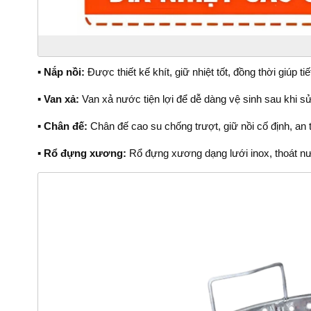
▪️ Nắp nồi:
Được thiết kế khít, giữ nhiệt tốt, đồng thời giúp t
▪️ Van xả:
Van xả nước tiện lợi để dễ dàng vệ sinh sau khi s
▪️ Chân đế:
Chân đế cao su chống trượt, giữ nồi cố định, an
▪️ Rổ đựng xương:
Rổ đựng xương dạng lưới inox, thoát nư