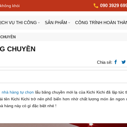
090 3929 69
 không khói
ỊCH VỤ THI CÔNG
SẢN PHẨM
CÔNG TRÌNH HOÀN THÀ
G CHUYỀN
ĂNG CHUYỀN
Chia sẽ:
h
nhà hàng tự chọn
lẩu băng chuyền mới lạ của Kichi Kichi đã lập tức t
ái tên Kichi Kichi trở nên phổ biến hơn nhờ chất lượng món ăn ngon 
 hàng này có gì đặc biệt nhé !