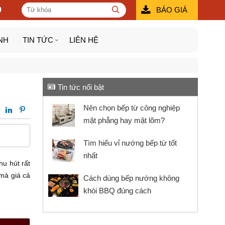
9
BÁO GIÁ
NH
TIN TỨC
LIÊN HỆ
Tin tức nổi bật
Nên chọn bếp từ công nghiệp
mặt phẳng​ hay mặt lõm?
Tìm hiểu vỉ nướng bếp từ tốt
nhất
hu hút rất
mà giá cả
Cách dùng bếp nướng không
khói BBQ đúng cách