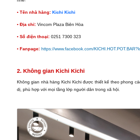
nhé!
▪️ Tên nhà hàng:
Kichi Kichi
▪️ Địa chỉ:
Vincom Plaza Biên Hòa
▪️ Số điện thoại:
0251 7300 323
▪️ Fanpage:
https://www.facebook.com/KICHI.HOT.POT.BAR?l
2. Không gian Kichi Kichi
Không gian nhà hàng Kichi Kichi được thiết kế theo phong các
dị, phù hợp với mọi tầng lớp người dân trong xã hội.