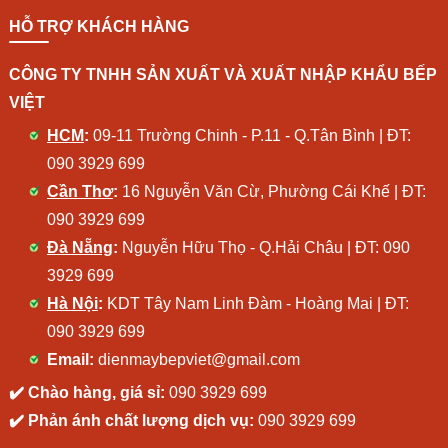
HỖ TRỢ KHÁCH HÀNG
CÔNG TY TNHH SẢN XUẤT VÀ XUẤT NHẬP KHẨU BẾP
VIỆT
HCM
:
09-11 Trường Chinh - P.11 - Q.Tân Bình | ĐT:
090 3929 699
Cần Thơ
:
16 Nguyễn Văn Cừ, Phường Cái Khế | ĐT:
090 3929 699
Đà Nẵng
:
Nguyễn Hữu Thọ - Q.Hải Châu | ĐT:
090
3929 699
Hà Nội
:
KDT Tây Nam Linh Đàm - Hoàng Mai | ĐT:
090 3929 699
Email:
dienmaybepviet@gmail.com
✔️ Chào hàng, giá sỉ:
090 3929 699
✔️ Phản ánh chất lượng dịch vụ:
090 3929 699