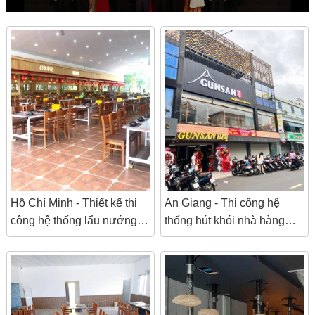
Hồ Chí Minh - Thiết kế thi
An Giang - Thi công hệ
công hệ thống lẩu nướng,
thống hút khói nhà hàng
hệ thống hút khói bếp công
Gunsan BBQ
nghiệp tại Suối Tiên