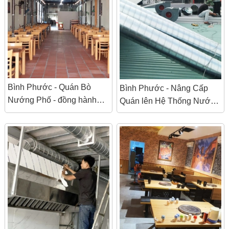
Bình Phước - Quán Bò
Bình Phước - Nâng Cấp
Nướng Phố - đồng hành
Quán lên Hệ Thống Nướng
cùng Điện Máy Bếp Việt.
Không Khói