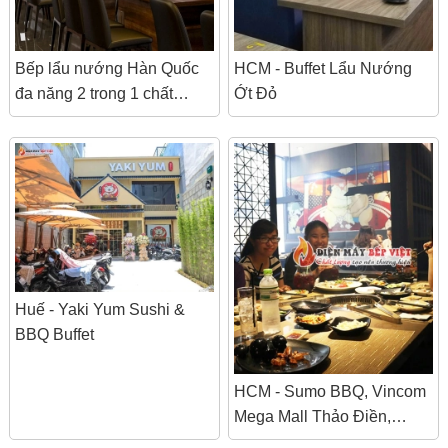
Bếp lẩu nướng Hàn Quốc
HCM - Buffet Lẩu Nướng
đa năng 2 trong 1 chất
Ớt Đỏ
lượng cao
Huế - Yaki Yum Sushi &
BBQ Buffet
HCM - Sumo BBQ, Vincom
Mega Mall Thảo Điền,
Buffet Nướng