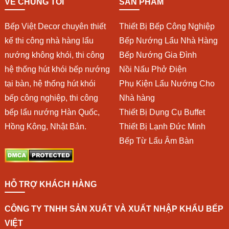
VỀ CHÚNG TÔI
SẢN PHẨM
Bếp Việt Decor chuyên thiết
Thiết Bị Bếp Công Nghiệp
kế thi công nhà hàng lẩu
Bếp Nướng Lẩu Nhà Hàng
nướng không khói, thi công
Bếp Nướng Gia Đình
hệ thống hút khói bếp nướng
Nồi Nấu Phở Điện
tại bàn, hệ thống hút khói
Phụ Kiện Lẩu Nướng Cho
bếp công nghiệp, thi công
Nhà hàng
bếp lẩu nướng Hàn Quốc,
Thiết Bị Dụng Cụ Buffet
Hồng Kông, Nhật Bản.
Thiết Bị Lạnh Đức Minh
Bếp Từ Lẩu Âm Bàn
HỖ TRỢ KHÁCH HÀNG
CÔNG TY TNHH SẢN XUẤT VÀ XUẤT NHẬP KHẨU BẾP
VIỆT