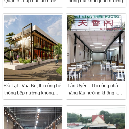
Quận 3 - Lắp đặt lẩu nướng
thống hút khói quán nướng
không khói
Đà Lạt - Vua Bò, thi công hệ
Tân Uyên - Thi công nhà
thống bếp nướng không
hàng lẩu nướng không khói
khói
Thiên Hương